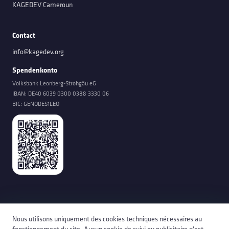
KAGEDEV Cameroun
Contact
info@kagedev.org
Spendenkonto
Volksbank Leonberg-Strohgäu eG
IBAN:
DE40 6039 0300 0388 3330 06
BIC:
GENODES1LEO
Nous utilisons uniquement des cookies techniques nécessaires au
©
2026
KAGEDEV